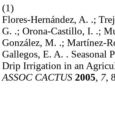
(1)
Flores-Hernández, A. .; Trej
G. .; Orona-Castillo, I. .; 
González, M. .; Martínez-Ro
Gallegos, E. A. . Seasonal 
Drip Irrigation in an Agric
ASSOC CACTUS
2005
,
7
, 